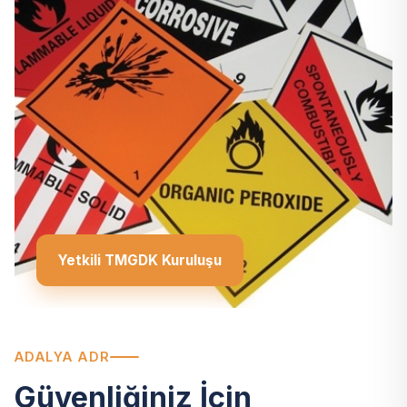
Yetkili TMGDK Kuruluşu
ADALYA ADR
Güvenliğiniz İçin